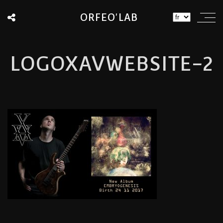
ORFEO'LAB
LOGOXAVWEBSITE-2