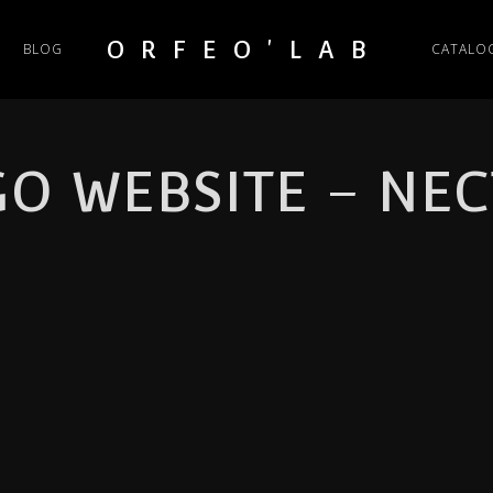
ORFEO'LAB
BLOG
CATALO
O WEBSITE – NE