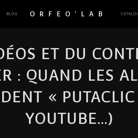
ORFEO'LAB
BLOG
CATALO
IDÉOS ET DU CONT
 : QUAND LES A
ENT « PUTACLIC 
YOUTUBE…)