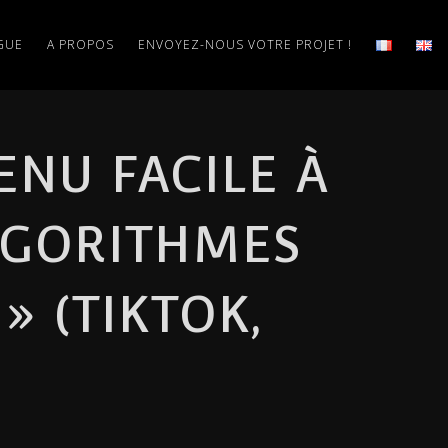
GUE
A PROPOS
ENVOYEZ-NOUS VOTRE PROJET !
ENU FACILE À
LGORITHMES
» (TIKTOK,