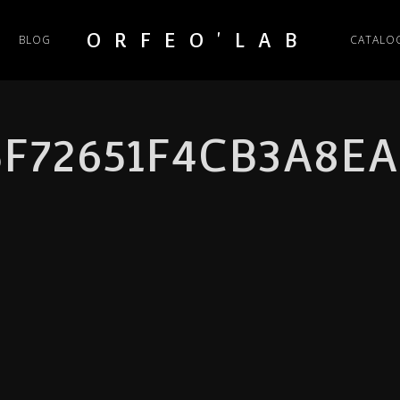
ORFEO'LAB
BLOG
CATALO
F72651F4CB3A8EA0