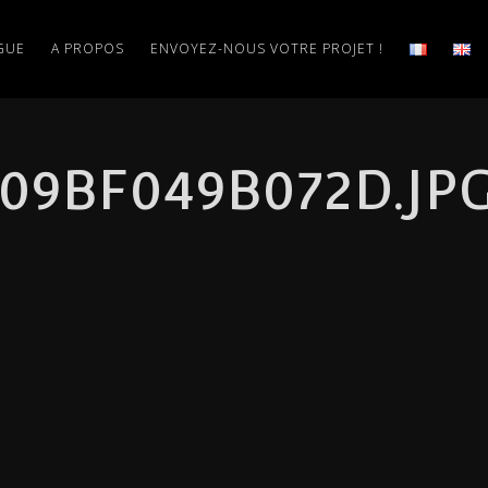
GUE
A PROPOS
ENVOYEZ-NOUS VOTRE PROJET !
9BF049B072D.JPG_